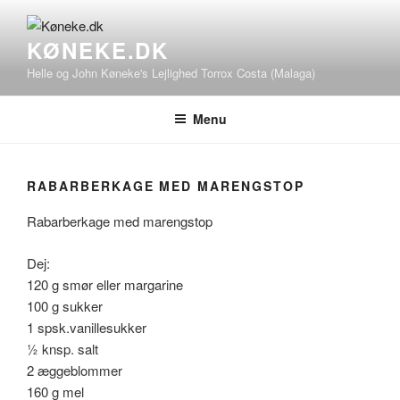
Videre
til
KØNEKE.DK
indhold
Helle og John Køneke's Lejlighed Torrox Costa (Malaga)
Menu
RABARBERKAGE MED MARENGSTOP
Rabarberkage med marengstop
Dej:
120 g smør eller margarine
100 g sukker
1 spsk.vanillesukker
½ knsp. salt
2 æggeblommer
160 g mel