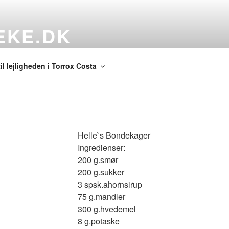
EKE.DK
 Køneke's Lejlighed Torrox Costa (Malaga)
l lejligheden i Torrox Costa
Helle`s Bondekager
Ingredienser:
200 g.smør
200 g.sukker
3 spsk.ahornsirup
75 g.mandler
300 g.hvedemel
8 g.potaske