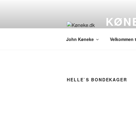
Videre
til
KØN
indhold
Helle og John
John Køneke
Velkommen ti
HELLE`S BONDEKAGER