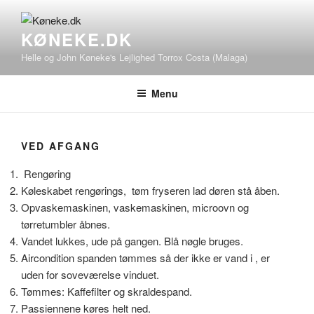
Videre
til
KØNEKE.DK
indhold
Helle og John Køneke's Lejlighed Torrox Costa (Malaga)
Menu
VED AFGANG
Rengøring
Køleskabet rengørings, tøm fryseren lad døren stå åben.
Opvaskemaskinen, vaskemaskinen, microovn og
tørretumbler åbnes.
Vandet lukkes, ude på gangen. Blå nøgle bruges.
Aircondition spanden tømmes så der ikke er vand i , er
uden for soveværelse vinduet.
Tømmes: Kaffefilter og skraldespand.
Passiennene køres helt ned.