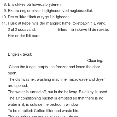
El slukkes på hovedafbryderen.
Ekstra nøgler bliver i lejligheden ved nøglebrædtet.
Det er ikke tilladt at ryge i lejligheden.
Husk at købe hvis der mangler: kaffe, toiletpapir, 1 L vand,
2 øl 2 sodavand. Ellers må i skrive til de næste.
Her er der lidt euro.
Engelsk tekst:
Cleaning:
Clean the fridge, empty the freezer and leave the door
open.
The dishwasher, washing machine, microwave and dryer
are opened.
The water is turned off, out in the hallway. Blue key is used.
The air conditioning bucket is emptied so that there is no
water in it, is outside the bedroom window.
To be emptied: Coffee filter and waste bin.
The solitaires are driven all the way down.