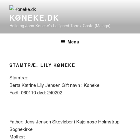
Videre
til
KØNEKE.DK
indhold
Helle og John Køneke's Lejlighed Torrox Costa (Malaga)
Menu
STAMTRÆ: LILY KØNEKE
Stamtræ:
Berta Katrine Lily Jensen Gift navn : Køneke
Født: 060110 død: 240202
Father: Jens Jensen Skovløber i Kajemose Holmstrup
Sognekirke
Mother: