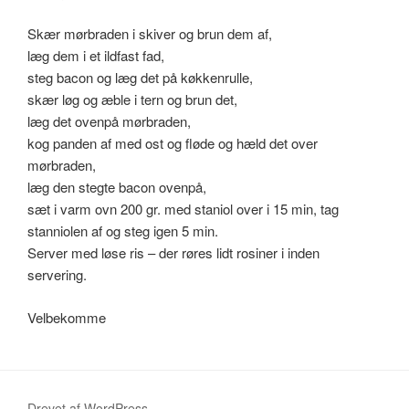
Skær mørbraden i skiver og brun dem af,
læg dem i et ildfast fad,
steg bacon og læg det på køkkenrulle,
skær løg og æble i tern og brun det,
læg det ovenpå mørbraden,
kog panden af med ost og fløde og hæld det over
mørbraden,
læg den stegte bacon ovenpå,
sæt i varm ovn 200 gr. med staniol over i 15 min, tag
stanniolen af og steg igen 5 min.
Server med løse ris – der røres lidt rosiner i inden
servering.
Velbekomme
Drevet af WordPress