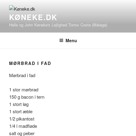
Videre
til
KØNEKE.DK
indhold
Helle og John Køneke's Lejlighed Torrox Costa (Malaga)
Menu
MØRBRAD I FAD
Mørbrad i fad
1 stor mørbrad
150 g bacon i tern
1 stort løg
1 stort æble
1/2 pikantost
1/4 l madfløde
salt og peber